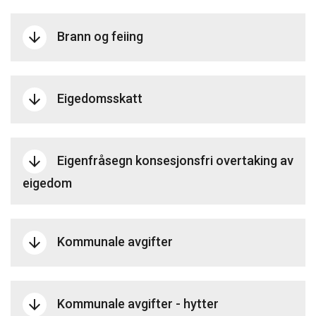
Brann og feiing
arrow_downward
Eigedomsskatt
arrow_downward
Eigenfråsegn konsesjonsfri overtaking av
arrow_downward
eigedom
Kommunale avgifter
arrow_downward
Kommunale avgifter - hytter
arrow_downward