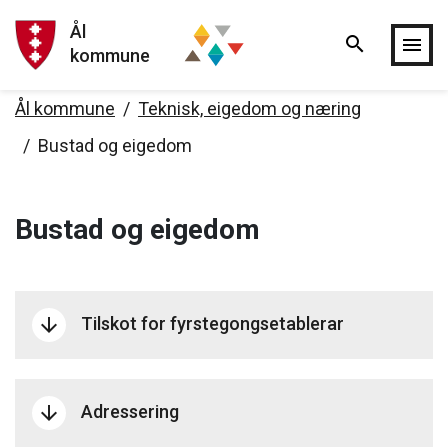
Ål
search
Hopp til hovedinnholdet
menu
kommune
Ål kommune
Teknisk, eigedom og næring
Bustad og eigedom
Bustad og eigedom
Tilskot for fyrstegongsetablerar
arrow_downward
Adressering
arrow_downward