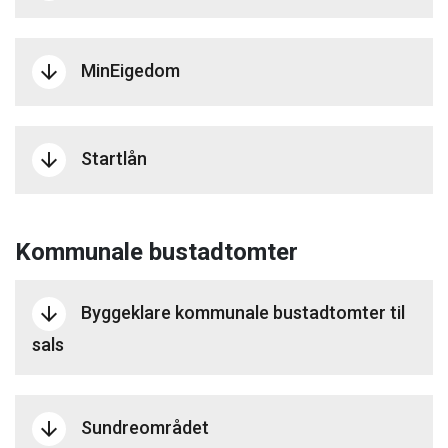
MinEigedom
arrow_downward
Startlån
arrow_downward
Kommunale bustadtomter
Byggeklare kommunale bustadtomter til
arrow_downward
sals
Sundreområdet
arrow_downward