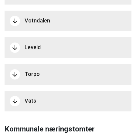
Votndalen
arrow_downward
Leveld
arrow_downward
Torpo
arrow_downward
Vats
arrow_downward
Kommunale næringstomter