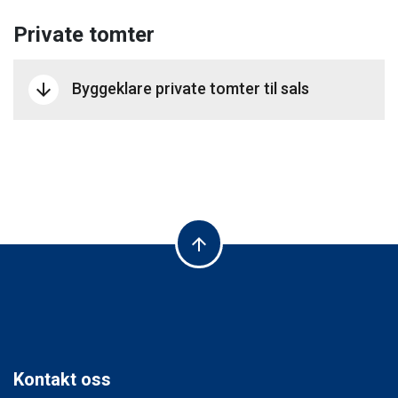
Private tomter
Byggeklare private tomter til sals
arrow_downward
arrow_upward
Kontakt oss