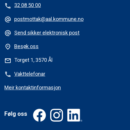
32 08 50 00
phone
postmottak@aal.kommune.no
alternate_email
Send sikker elektronisk post
alternate_email
Besøk oss
place
Torget 1, 3570 Ål
mail
Vakttelefonar
phone
Meir kontaktinformasjon
Følg oss