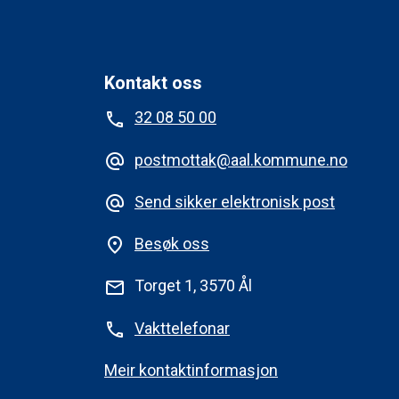
Kontakt oss
32 08 50 00
phone
postmottak@aal.kommune.no
alternate_email
Send sikker elektronisk post
alternate_email
Besøk oss
place
Torget 1, 3570 Ål
mail
Vakttelefonar
phone
Meir kontaktinformasjon