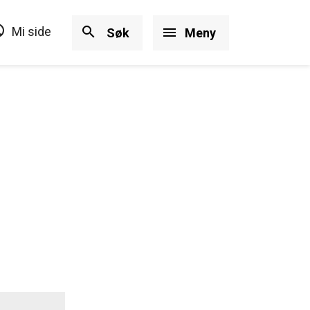
ircle
search
Mi side
menu
Søk
Meny