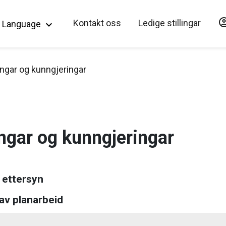
account_c
Hopp til hovedinnholdet
Kontakt oss
Ledige stillingar
Language
keyboard_arrow_down
ngar og kunngjeringar
ngar og kunngjeringar
 ettersyn
av planarbeid