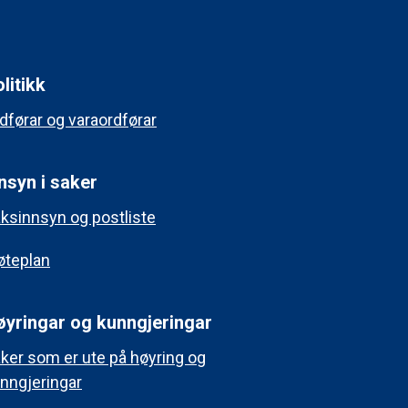
litikk
dførar og varaordførar
nsyn i saker
ksinnsyn og postliste
teplan
øyringar og kunngjeringar
ker som er ute på høyring og
nngjeringar