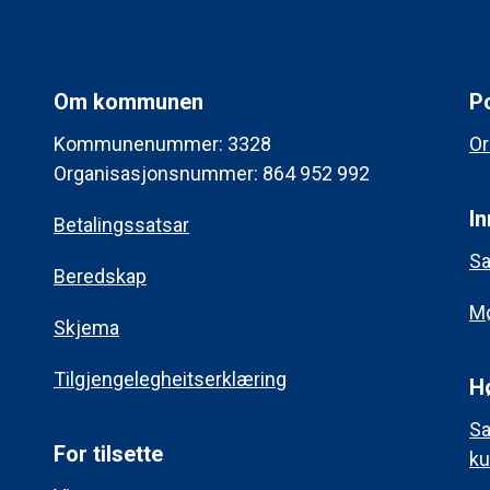
Om kommunen
Po
Kommunenummer: 3328
Or
Organisasjonsnummer: 864 952 992
In
Betalingssatsar
Sa
Beredskap
Mø
Skjema
Tilgjengelegheitserklæring
H
Sa
For tilsette
ku