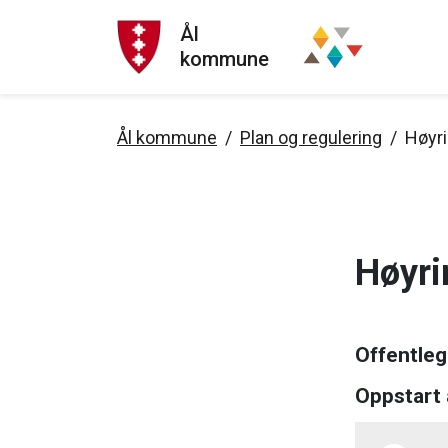
Ål
kommune
Ål kommune
Plan og regulering
Høyri
Høyri
Offentleg
Oppstart 