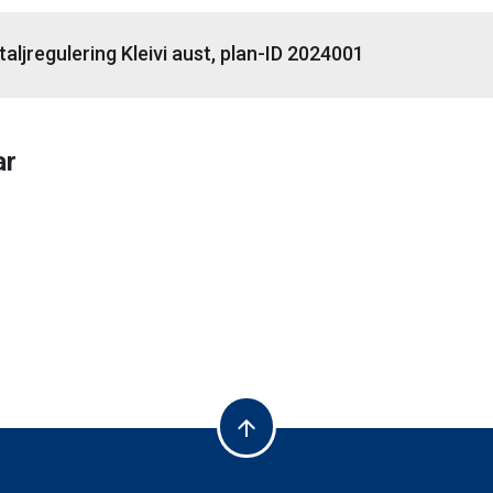
taljregulering Kleivi aust, plan-ID 2024001
ar
arrow_upward