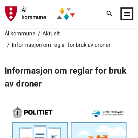
Ål
search
Hopp til hovedinnholdet
menu
kommune
Ål kommune
Aktuelt
Informasjon om reglar for bruk av droner
Informasjon om reglar for bruk
av droner