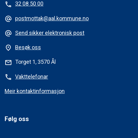
32 08 50 00
phone
postmottak@aal.kommune.no
alternate_email
Send sikker elektronisk post
alternate_email
Besøk oss
place
Torget 1, 3570 Ål
mail
Vakttelefonar
phone
Meir kontaktinformasjon
Følg oss